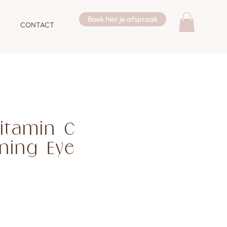
Boek hier je afspraak
CONTACT
itamin C
ning Eye
s