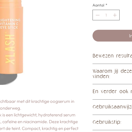
Aantal
*
I
Bewezen resulta
→ 86% merkte een zi
Waarom jij deze
→ 100% ervaarde ee
vinden:
oogcontour
→ 86% vond dat de h
→ Verheldert, hydrat
En verder ook 
→ 83% zag een egale
→ Vermindert donke
helderheid van de h
ichtbaar met dit krachtige oogserum in
✓ Zonder parfum en
→ Ideaal bij hyperp
Gebruiksaanwijz
r onderweg.
✓ Dermatologisch &
→ Multifunctioneel 
k is een lichtgewicht, hydraterend serum
✓ 100% recyclebare
Gebruik als onderdee
dan de oogcontour
 cafeïne en niacinamide. Deze krachtige
✓ Vegan
Gebruikstip:
1. Breng aan op een 
eert de teint. Compact, krachtig en perfect
2. Glijd met de stick